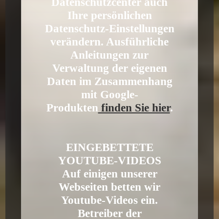
Datenschutzcenter auch
Ihre persönlichen
Datenschutz-Einstellungen
verändern. Ausführliche
Anleitungen zur
Verwaltung der eigenen
Daten im Zusammenhang
mit Google-
Produkten
finden Sie hier
.
EINGEBETTETE
YOUTUBE-VIDEOS
Auf einigen unserer
Webseiten betten wir
Youtube-Videos ein.
Betreiber der