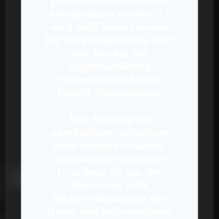
gestellten Informationen
übernommen werden. Es
wird auch keine Gewähr
für die Verfügbarkeit oder
den Betrieb der
gegenständlichen
Homepage und ihrer
Inhalte übernommen.
Jede Haftung für
unmittelbare, mittelbare
oder sonstige Schäden,
unabhängig von deren
Ursachen, die aus der
Benutzung oder
Nichtverfügbarkeit der
Daten und Informationen