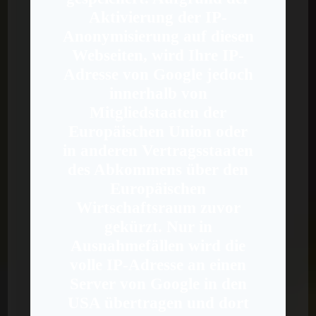
Aktivierung der IP-
Anonymisierung auf diesen
Webseiten, wird Ihre IP-
Adresse von Google jedoch
innerhalb von
Mitgliedstaaten der
Europäischen Union oder
in anderen Vertragsstaaten
des Abkommens über den
Europäischen
Wirtschaftsraum zuvor
gekürzt. Nur in
Ausnahmefällen wird die
volle IP-Adresse an einen
Server von Google in den
USA übertragen und dort