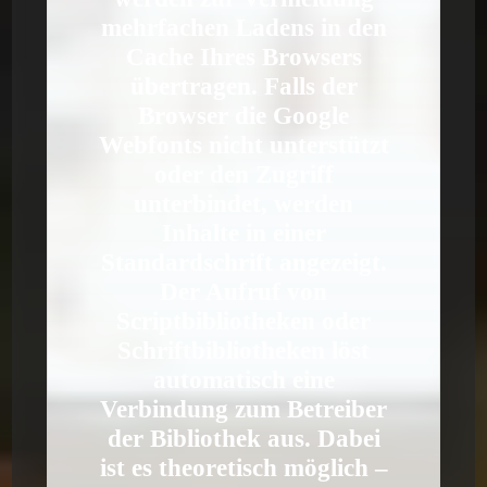
mehrfachen Ladens in den
Cache Ihres Browsers
übertragen. Falls der
Browser die Google
Webfonts nicht unterstützt
oder den Zugriff
unterbindet, werden
Inhalte in einer
Standardschrift angezeigt.
Der Aufruf von
Scriptbibliotheken oder
Schriftbibliotheken löst
automatisch eine
Verbindung zum Betreiber
der Bibliothek aus. Dabei
ist es theoretisch möglich –