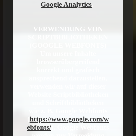
Google Analytics
.
VERWENDUNG VON
SCRIPTBIBLIOTHEKEN
(GOOGLE WEBFONTS)
Um unsere Inhalte
browserübergreifend
korrekt und grafisch
ansprechend darzustellen,
verwenden wir auf dieser
Website Scriptbibliotheken
und Schriftbibliotheken
wie z. B. Google Webfonts
(
https://www.google.com/w
ebfonts/
). Google Webfonts
werden zur Vermeidung