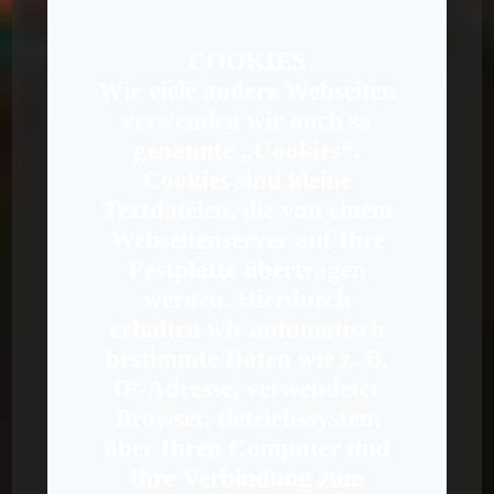
COOKIES
Wie viele andere Webseiten
verwenden wir auch so
genannte „Cookies“.
Cookies sind kleine
Textdateien, die von einem
Webseitenserver auf Ihre
Festplatte übertragen
werden. Hierdurch
erhalten wir automatisch
bestimmte Daten wie z. B.
IP-Adresse, verwendeter
Browser, Betriebssystem
über Ihren Computer und
Ihre Verbindung zum