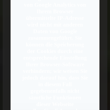
von Google Analytics von
Ihrem Browser
übermittelte IP-Adresse
wird nicht mit anderen
Daten von Google
zusammengeführt. Sie
können die Speicherung
der Cookies durch eine
entsprechende Einstellung
Ihrer Browser-Software
verhindern; wir weisen Sie
jedoch darauf hin, dass Sie
in diesem Fall
gegebenenfalls nicht
sämtliche Funktionen
dieser Webseite