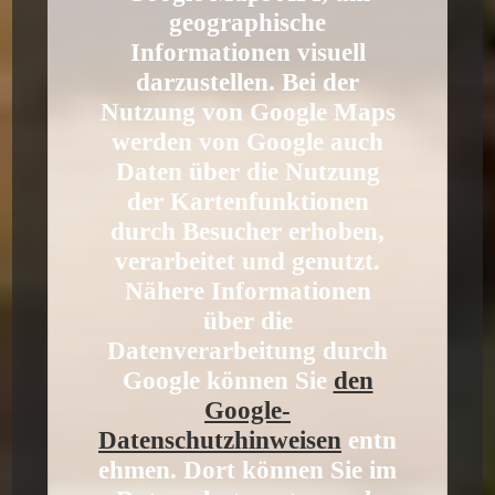
geographische
Informationen visuell
darzustellen. Bei der
Nutzung von Google Maps
werden von Google auch
Daten über die Nutzung
der Kartenfunktionen
durch Besucher erhoben,
verarbeitet und genutzt.
Nähere Informationen
über die
Datenverarbeitung durch
Google können Sie
den
Google-
Datenschutzhinweisen
entn
ehmen. Dort können Sie im