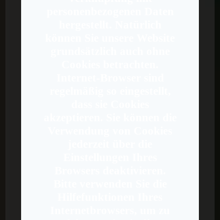
personenbezogenen Daten
hergestellt. Natürlich
können Sie unsere Website
grundsätzlich auch ohne
Cookies betrachten.
Internet-Browser sind
regelmäßig so eingestellt,
dass sie Cookies
akzeptieren. Sie können die
Verwendung von Cookies
jederzeit über die
Einstellungen Ihres
Browsers deaktivieren.
Bitte verwenden Sie die
Hilfefunktionen Ihres
Internetbrowsers, um zu