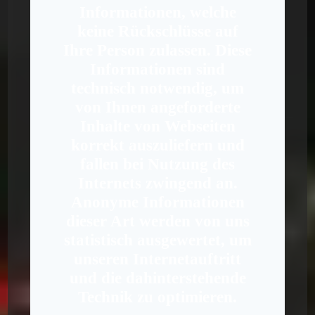
Informationen, welche
keine Rückschlüsse auf
Ihre Person zulassen. Diese
Informationen sind
technisch notwendig, um
von Ihnen angeforderte
Inhalte von Webseiten
korrekt auszuliefern und
fallen bei Nutzung des
Internets zwingend an.
Anonyme Informationen
dieser Art werden von uns
statistisch ausgewertet, um
unseren Internetauftritt
und die dahinterstehende
Technik zu optimieren.