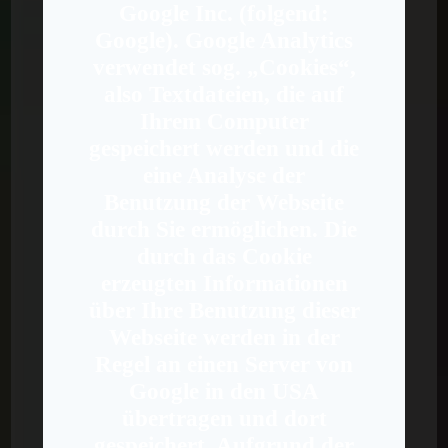
Google Inc. (folgend:
Google). Google Analytics
verwendet sog. „Cookies“,
also Textdateien, die auf
Ihrem Computer
gespeichert werden und die
eine Analyse der
Benutzung der Webseite
durch Sie ermöglichen. Die
durch das Cookie
erzeugten Informationen
über Ihre Benutzung dieser
Webseite werden in der
Regel an einen Server von
Google in den USA
übertragen und dort
gespeichert. Aufgrund der