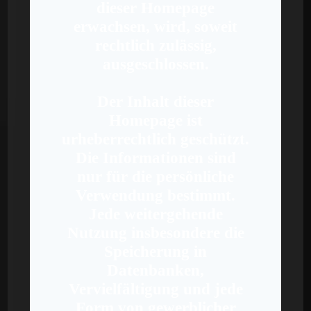
dieser Homepage
erwachsen, wird, soweit
rechtlich zulässig,
ausgeschlossen.
Der Inhalt dieser
Homepage ist
urheberrechtlich geschützt.
Die Informationen sind
nur für die persönliche
Verwendung bestimmt.
Jede weitergehende
Nutzung insbesondere die
Speicherung in
Datenbanken,
Vervielfältigung und jede
Form von gewerblicher