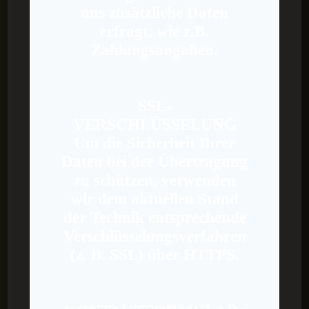
uns zusätzliche Daten
erfragt, wie z.B.
Zahlungsangaben.
SSL-
VERSCHLÜSSELUNG
Um die Sicherheit Ihrer
Daten bei der Übertragung
zu schützen, verwenden
wir dem aktuellen Stand
der Technik entsprechende
Verschlüsselungsverfahren
(z. B. SSL) über HTTPS.