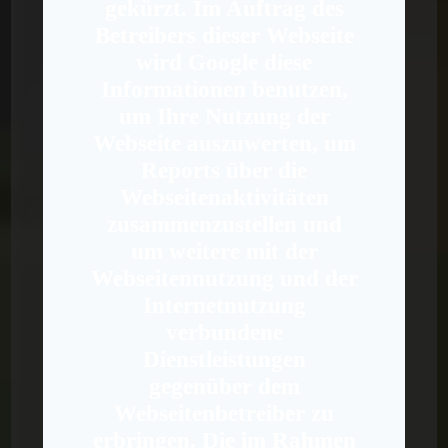
gekürzt. Im Auftrag des
Betreibers dieser Webseite
wird Google diese
Informationen benutzen,
um Ihre Nutzung der
Webseite auszuwerten, um
Reports über die
Webseitenaktivitäten
zusammenzustellen und
um weitere mit der
Webseitennutzung und der
Internetnutzung
verbundene
Dienstleistungen
gegenüber dem
Webseitenbetreiber zu
erbringen. Die im Rahmen