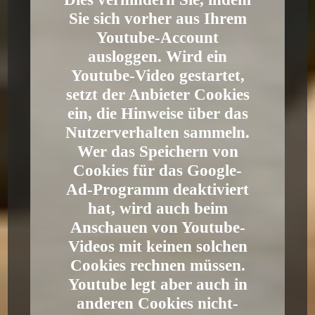
Sie sich vorher aus Ihrem
Youtube-Account
ausloggen. Wird ein
Youtube-Video gestartet,
setzt der Anbieter Cookies
ein, die Hinweise über das
Nutzerverhalten sammeln.
Wer das Speichern von
Cookies für das Google-
Ad-Programm deaktiviert
hat, wird auch beim
Anschauen von Youtube-
Videos mit keinen solchen
Cookies rechnen müssen.
Youtube legt aber auch in
anderen Cookies nicht-