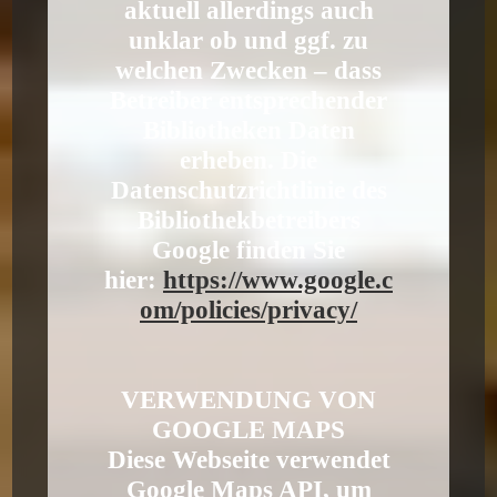
aktuell allerdings auch
unklar ob und ggf. zu
welchen Zwecken – dass
Betreiber entsprechender
Bibliotheken Daten
erheben. Die
Datenschutzrichtlinie des
Bibliothekbetreibers
Google finden Sie
hier:
https://www.google.c
om/policies/privacy/
VERWENDUNG VON
GOOGLE MAPS
Diese Webseite verwendet
Google Maps API, um