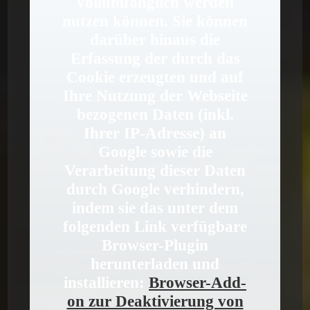
vollumfänglich werden
nutzen können. Sie können
darüber hinaus die
Erfassung der durch das
Cookie erzeugten und auf
Ihre Nutzung der Webseite
bezogenen Daten (inkl.
Ihrer IP-Adresse) an
Google sowie die
Verarbeitung dieser Daten
durch Google verhindern,
indem sie das unter dem
folgenden Link verfügbare
Browser-Plugin
herunterladen und
installieren:
Browser-Add-
on zur Deaktivierung von