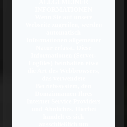
ALLGEMEINER
INFORMATIONEN
Wenn Sie auf unsere
Webseite zugreifen, werden
automatisch
Informationen allgemeiner
Natur erfasst. Diese
Informationen (Server-
Logfiles) beinhalten etwa
die Art des Webbrowsers,
das verwendete
Betriebssystem, den
Domainnamen Ihres
Internet Service Providers
und Ähnliches. Hierbei
handelt es sich
ausschließlich um