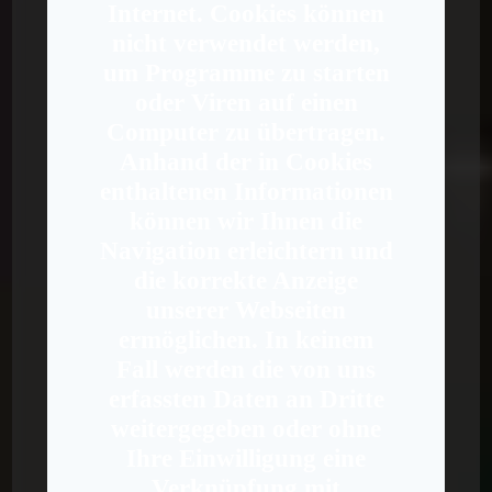
Internet. Cookies können
nicht verwendet werden,
um Programme zu starten
oder Viren auf einen
Computer zu übertragen.
Anhand der in Cookies
enthaltenen Informationen
können wir Ihnen die
Navigation erleichtern und
die korrekte Anzeige
unserer Webseiten
ermöglichen. In keinem
Fall werden die von uns
erfassten Daten an Dritte
weitergegeben oder ohne
Ihre Einwilligung eine
Verknüpfung mit