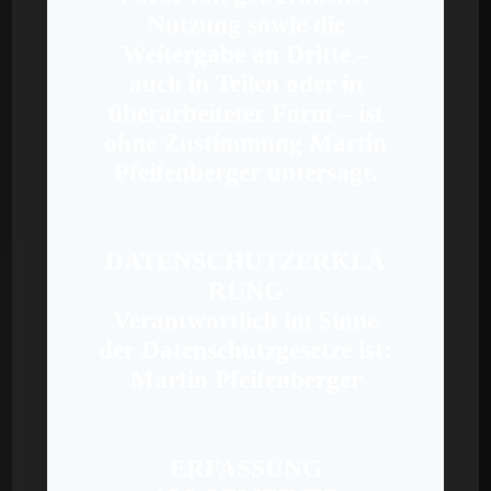
Nutzung sowie die
Weitergabe an Dritte –
auch in Teilen oder in
überarbeiteter Form – ist
ohne Zustimmung Martin
Pfeifenberger untersagt.
DATENSCHUTZERKLÄ
RUNG
Verantwortlich im Sinne
der Datenschutzgesetze ist:
Martin Pfeifenberger
ERFASSUNG