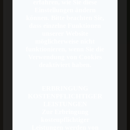
erfahren, wie Sie diese
Einstellungen ändern
können. Bitte beachten Sie,
dass einzelne Funktionen
unserer Website
möglicherweise nicht
funktionieren, wenn Sie die
Verwendung von Cookies
deaktiviert haben.
ERBRINGUNG
KOSTENPFLICHTIGER
LEISTUNGEN
Zur Erbringung
kostenpflichtiger
Leistungen werden von