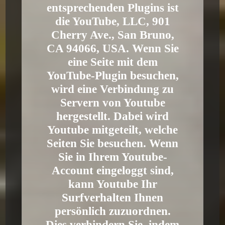
entsprechenden Plugins ist
die YouTube, LLC, 901
Cherry Ave., San Bruno,
CA 94066, USA. Wenn Sie
eine Seite mit dem
YouTube-Plugin besuchen,
wird eine Verbindung zu
Servern von Youtube
hergestellt. Dabei wird
Youtube mitgeteilt, welche
Seiten Sie besuchen. Wenn
Sie in Ihrem Youtube-
Account eingeloggt sind,
kann Youtube Ihr
Surfverhalten Ihnen
persönlich zuzuordnen.
Dies verhindern Sie, indem