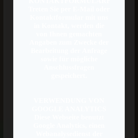
KONTAKTFORMULAR
r
Treten Sie per E-Mail oder
Kontaktformular mit uns
in Kontakt, werden die
von Ihnen gemachten
Angaben zum Zwecke der
Bearbeitung der Anfrage
sowie für mögliche
Anschlussfragen
gespeichert.
VERWENDUNG VON
GOOGLE ANALYTICS
Diese Webseite benutzt
Google Analytics, einen
Webanalysedienst der