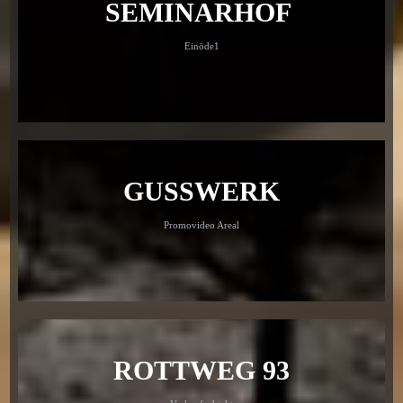
SEMINARHOF
Einöde1
GUSSWERK
Promovideo Areal
ROTTWEG 93