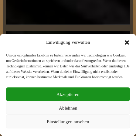
Einwilligung verwalten
H16
Um dir ein optimales Erlebnis zu bieten, verwenden wir Technologien wie Cookies,
Halle 2, 2023
um Geräteinformationen zu speichern und/oder darauf zuzugreifen. Wenn du diesen
Technologien zustimmst, können wir Daten wie das Surfverhalten oder eindeutige IDs
auf dieser Website verarbeiten. Wenn du deine Einwillligung nicht erteilst oder
zurückziehst, können bestimmte Merkmale und Funktionen beeinträchtigt werden.
Akzeptieren
Ablehnen
Einstellungen ansehen
VERSCHIEDENES